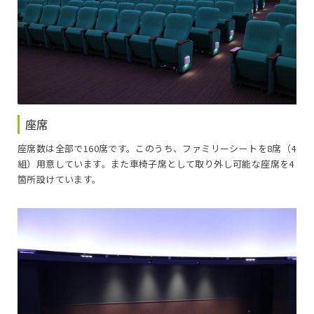
座席
座席数は全部で160席です。このうち、ファミリーシートを8席（4
組）用意しています。また車椅子席として取り外し可能な座席を4
箇所設けています。