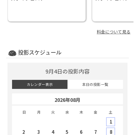
～９月」
～９月」
料金について見る
投影スケジュール
9月4日の投影内容
カレンダー表示
本日の投影一覧
2026年08月
日
月
火
水
木
金
土
1
2
3
4
5
6
7
8