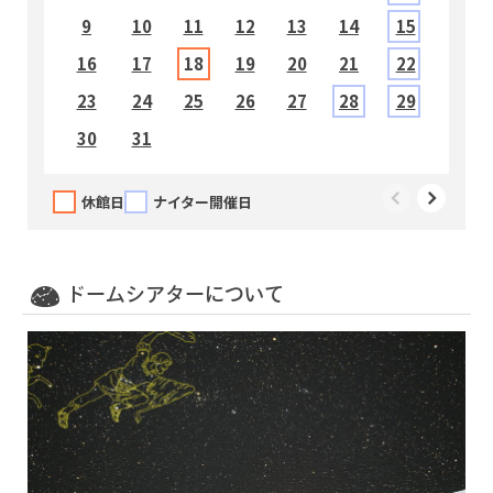
9
10
11
12
13
14
15
1
16
17
18
19
20
21
22
2
23
24
25
26
27
28
29
2
30
31
休館日
ナイター開催日
13:00～13:15
（無料投影）福井ダイジェスト ７～９月
ドームシアターについて
14:00～14:15
（無料投影）福井ダイジェスト ７～９月
15:00～15:25
名探偵コナン 灼熱の銀河鉄道（ギャラクシーレ
イルロード）