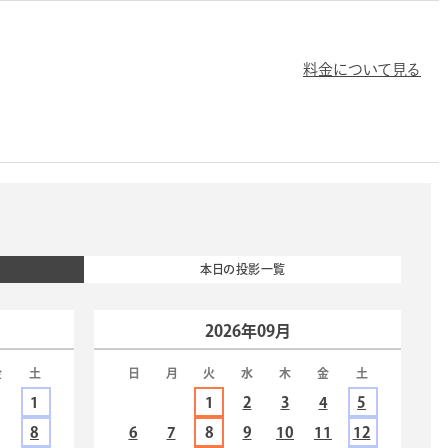
料金について見る
本日の投影一覧
2026年09月
金
土
日
月
火
水
木
金
土
1
1
2
3
4
5
7
8
6
7
8
9
10
11
12