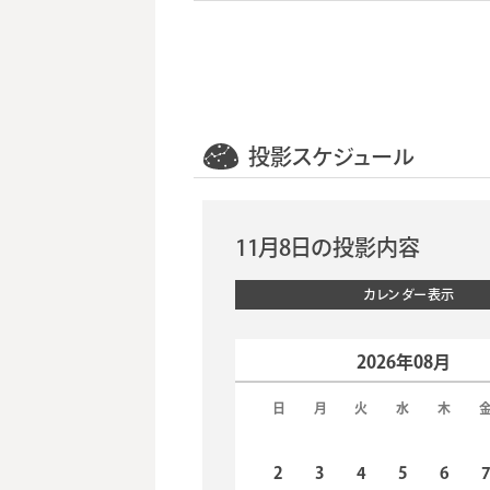
投影スケジュール
11月8日の投影内容
カレンダー表示
2026年08月
日
月
火
水
木
2
3
4
5
6