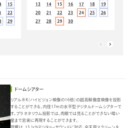
4
15
13
14
15
16
17
18
19
1
22
20
21
22
23
24
25
26
8
29
27
28
29
30
ドームシアター
リアル８K（ハイビジョン映像の16倍）の超高解像度映像を投影
することができる、内径17mの水平型デジタルドームシアターで
す。プラネタリウム投影では、肉眼では見ることができない暗い
星まで忠実に再現することができます。
音響は、13.1chデジタル・サウンドに対応。全天周スクリーンを