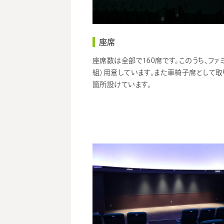
座席
座席数は全部で160席です。このうち、ファ
組）用意しています。また車椅子席として取
箇所設けています。