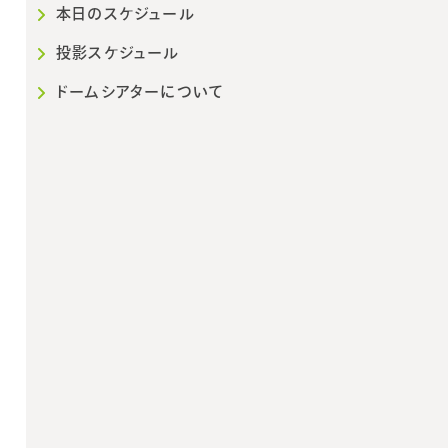
本日のスケジュール
投影スケジュール
ドームシアターについて
2026年10月
202
日
月
火
水
木
金
土
日
月
火
1
2
3
1
2
3
4
5
6
7
8
9
10
8
9
10