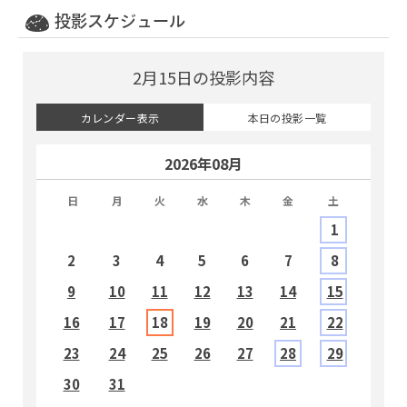
投影スケジュール
2月15日の投影内容
カレンダー表示
本日の投影一覧
2026年08月
日
月
火
水
木
金
土
1
2
3
4
5
6
7
8
9
10
11
12
13
14
15
1
16
17
18
19
20
21
22
2
23
24
25
26
27
28
29
2
30
31