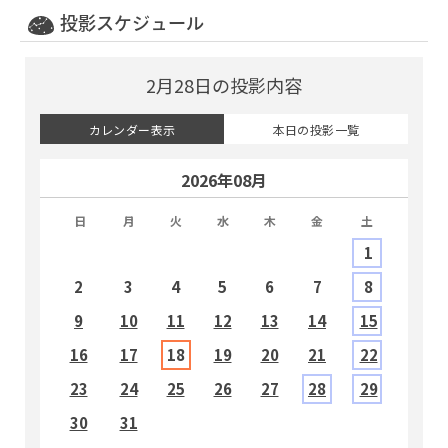
投影スケジュール
2月28日の投影内容
カレンダー表示
本日の投影一覧
2026年08月
日
月
火
水
木
金
土
1
2
3
4
5
6
7
8
9
10
11
12
13
14
15
1
16
17
18
19
20
21
22
2
23
24
25
26
27
28
29
2
30
31