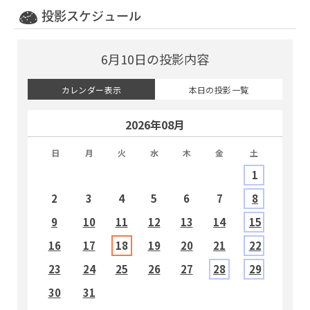
投影スケジュール
6月10日の投影内容
カレンダー表示
本日の投影一覧
2026年08月
日
月
火
水
木
金
土
1
2
3
4
5
6
7
8
9
10
11
12
13
14
15
1
16
17
18
19
20
21
22
2
23
24
25
26
27
28
29
2
30
31