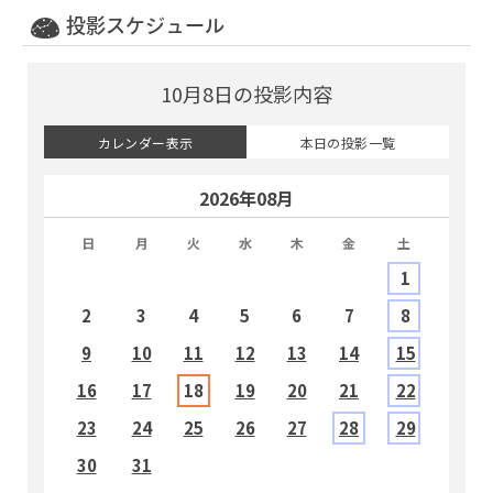
投影スケジュール
10月8日の投影内容
カレンダー表示
本日の投影一覧
2026年08月
日
月
火
水
木
金
土
1
2
3
4
5
6
7
8
9
10
11
12
13
14
15
1
16
17
18
19
20
21
22
2
23
24
25
26
27
28
29
2
30
31