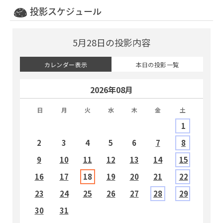
投影スケジュール
5月28日の投影内容
カレンダー表示
本日の投影一覧
2026年08月
日
月
火
水
木
金
土
1
2
3
4
5
6
7
8
9
10
11
12
13
14
15
1
16
17
18
19
20
21
22
2
23
24
25
26
27
28
29
2
30
31