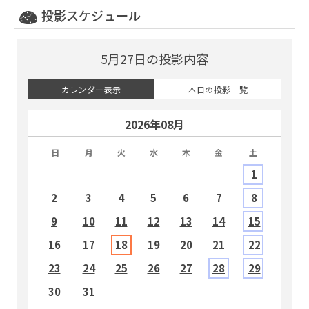
投影スケジュール
5月27日の投影内容
カレンダー表示
本日の投影一覧
2026年08月
日
月
火
水
木
金
土
1
2
3
4
5
6
7
8
9
10
11
12
13
14
15
1
16
17
18
19
20
21
22
2
23
24
25
26
27
28
29
2
30
31