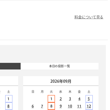
料金について見る
本日の投影一覧
2026年09月
金
土
日
月
火
水
木
金
土
1
1
2
3
4
5
7
8
6
7
8
9
10
11
12