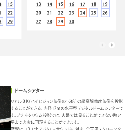
4
15
13
14
15
16
17
18
19
1
22
20
21
22
23
24
25
26
8
29
27
28
29
30
ドームシアター
リアル８K（ハイビジョン映像の16倍）の超高解像度映像を投影
することができる、内径17mの水平型デジタルドームシアターで
す。プラネタリウム投影では、肉眼では見ることができない暗い
星まで忠実に再現することができます。
音響は、13.1chデジタル・サウンドに対応。全天周スクリーンを