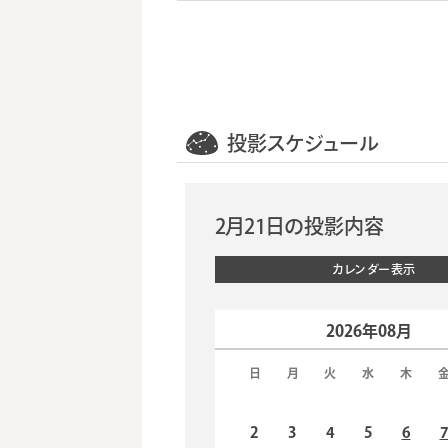
投影スケジュール
2月21日の投影内容
カレンダー表示
2026年08月
日
月
火
水
木
2
3
4
5
6