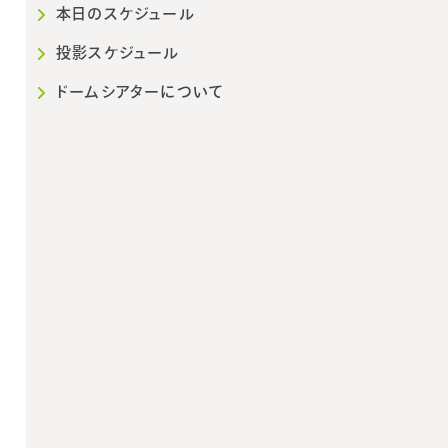
本日のスケジュール
投影スケジュール
ドームシアターについて
2026年10月
202
日
月
火
水
木
金
土
日
月
火
1
2
3
1
2
3
4
5
6
7
8
9
10
8
9
10