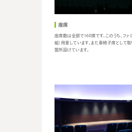
座席
座席数は全部で160席です。このうち、ファ
組）用意しています。また車椅子席として取
箇所設けています。