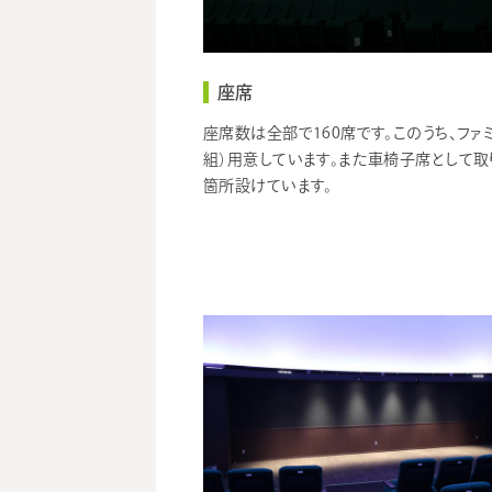
座席
座席数は全部で160席です。このうち、ファ
組）用意しています。また車椅子席として取
箇所設けています。