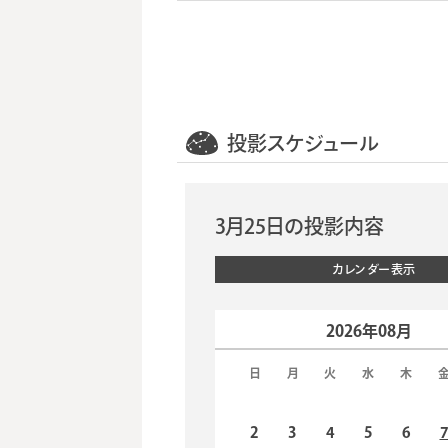
投影スケジュール
3月25日の投影内容
カレンダー表示
2026年08月
日
月
火
水
木
2
3
4
5
6