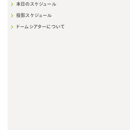
本日のスケジュール
投影スケジュール
ドームシアターについて
2026年10月
202
日
月
火
水
木
金
土
日
月
火
1
2
3
1
2
3
4
5
6
7
8
9
10
8
9
10