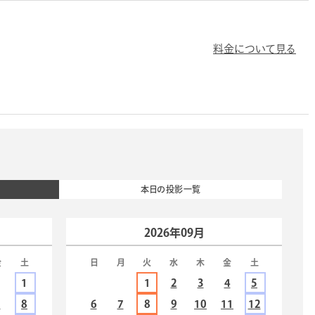
料金について見る
本日の投影一覧
2026年09月
金
土
日
月
火
水
木
金
土
1
1
2
3
4
5
7
8
6
7
8
9
10
11
12