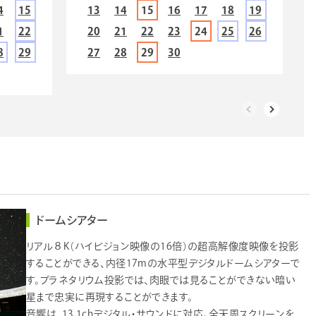
4
15
13
14
15
16
17
18
19
1
22
20
21
22
23
24
25
26
8
29
27
28
29
30
ドームシアター
リアル８K（ハイビジョン映像の16倍）の超高解像度映像を投影
することができる、内径17mの水平型デジタルドームシアターで
す。プラネタリウム投影では、肉眼では見ることができない暗い
星まで忠実に再現することができます。
音響は、13.1chデジタル・サウンドに対応。全天周スクリーンを