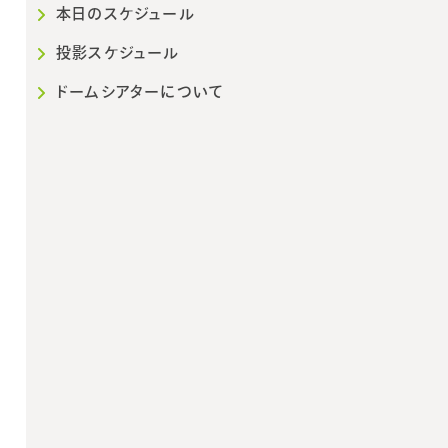
本日のスケジュール
投影スケジュール
ドームシアターについて
2026年10月
202
日
月
火
水
木
金
土
日
月
火
1
2
3
1
2
3
4
5
6
7
8
9
10
8
9
10