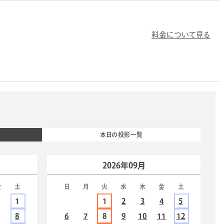
料金について見る
本日の投影一覧
2026年09月
金
土
日
月
火
水
木
金
土
1
1
2
3
4
5
7
8
6
7
8
9
10
11
12