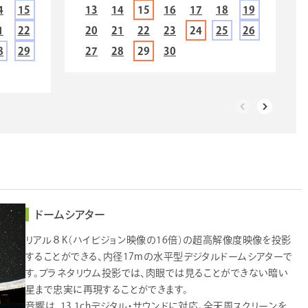
4
15
13
14
15
16
17
18
19
1
22
20
21
22
23
24
25
26
8
29
27
28
29
30
ドームシアター
リアル８K（ハイビジョン映像の16倍）の超高解像度映像を投影
することができる、内径17mの水平型デジタルドームシアターで
す。プラネタリウム投影では、肉眼では見ることができない暗い
星まで忠実に再現することができます。
音響は、13.1chデジタル・サウンドに対応。全天周スクリーンを