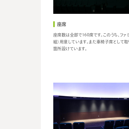
座席
座席数は全部で160席です。このうち、ファ
組）用意しています。また車椅子席として取
箇所設けています。