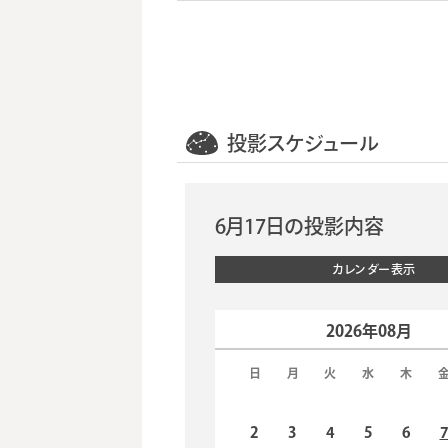
投影スケジュール
6月17日の投影内容
カレンダー表示
2026年08月
日
月
火
水
木
2
3
4
5
6