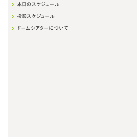
本日のスケジュール
投影スケジュール
ドームシアターについて
2026年10月
202
日
月
火
水
木
金
土
日
月
火
1
2
3
1
2
3
4
5
6
7
8
9
10
8
9
10