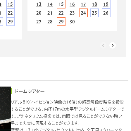
4
15
13
14
15
16
17
18
19
1
22
20
21
22
23
24
25
26
8
29
27
28
29
30
ドームシアター
リアル８K（ハイビジョン映像の16倍）の超高解像度映像を投影
することができる、内径17mの水平型デジタルドームシアターで
す。プラネタリウム投影では、肉眼では見ることができない暗い
星まで忠実に再現することができます。
音響は、13.1chデジタル・サウンドに対応。全天周スクリーンを