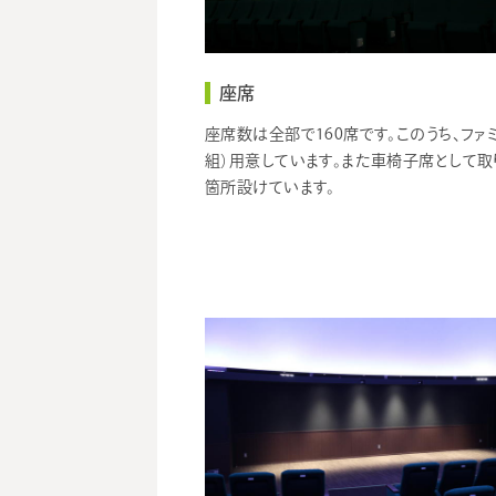
座席
座席数は全部で160席です。このうち、ファ
組）用意しています。また車椅子席として取
箇所設けています。