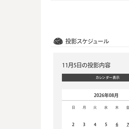
投影スケジュール
11月5日の投影内容
カレンダー表示
2026年08月
日
月
火
水
木
2
3
4
5
6