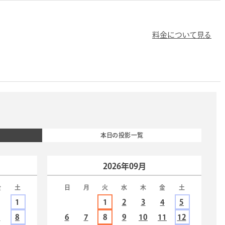
料金について見る
本日の投影一覧
2026年09月
金
土
日
月
火
水
木
金
土
1
1
2
3
4
5
7
8
6
7
8
9
10
11
12