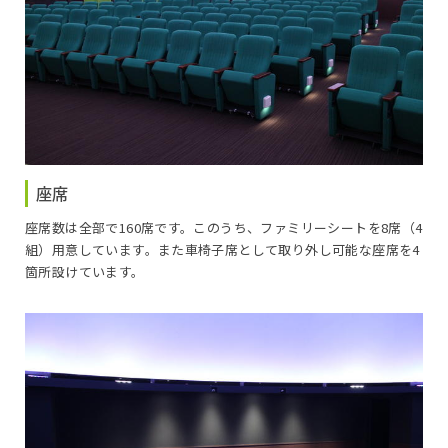
座席
座席数は全部で160席です。このうち、ファミリーシートを8席（4
組）用意しています。また車椅子席として取り外し可能な座席を4
箇所設けています。