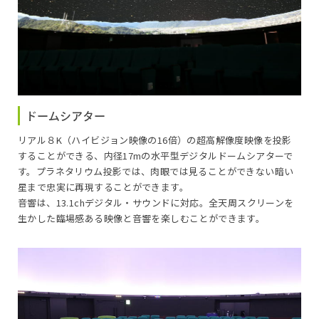
12:30～12:45
（無料投影）福井ダイジェスト ７～９月
13:00～13:15
（無料投影）福井ダイジェスト ７～９月
ドームシアター
14:00～14:25
リアル８K（ハイビジョン映像の16倍）の超高解像度映像を投影
名探偵コナン 灼熱の銀河鉄道（ギャラクシーレ
することができる、内径17mの水平型デジタルドームシアターで
イルロード）
す。プラネタリウム投影では、肉眼では見ることができない暗い
星まで忠実に再現することができます。
15:00～15:40
音響は、13.1chデジタル・サウンドに対応。全天周スクリーンを
シーモンスター
生かした臨場感ある映像と音響を楽しむことができます。
16:00～16:35
ほしぞライブ～解説員による星空案内～
19:00～20:20
【プレミアムナイト】QUEEN -HEAVEN