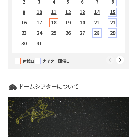
2
3
4
5
6
7
8
9
10
11
12
13
14
15
1
16
17
18
19
20
21
22
2
23
24
25
26
27
28
29
2
30
31
休館日
ナイター開催日
10:00～10:35
すみっコぐらし ひろい宇宙とオーロラのひか
り
ドームシアターについて
11:00～11:25
名探偵コナン 灼熱の銀河鉄道（ギャラクシーレ
イルロード）
12:00～12:15
（無料投影）福井ダイジェスト ７～９月