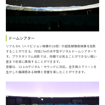
12:30～12:45
（無料投影）福井ダイジェスト ７～９月
13:00～13:15
（無料投影）福井ダイジェスト ７～９月
ドームシアター
14:00～14:25
リアル８K（ハイビジョン映像の16倍）の超高解像度映像を投影
名探偵コナン 灼熱の銀河鉄道（ギャラクシーレ
することができる、内径17mの水平型デジタルドームシアターで
イルロード）
す。プラネタリウム投影では、肉眼では見ることができない暗い
星まで忠実に再現することができます。
15:00～15:40
音響は、13.1chデジタル・サウンドに対応。全天周スクリーンを
シーモンスター
生かした臨場感ある映像と音響を楽しむことができます。
16:00～16:35
ほしぞライブ～解説員による星空案内～