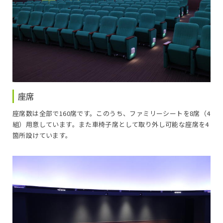
座席
座席数は全部で160席です。このうち、ファミリーシートを8席（4
組）用意しています。また車椅子席として取り外し可能な座席を4
箇所設けています。