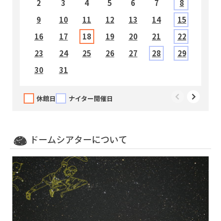
2
3
4
5
6
7
8
9
10
11
12
13
14
15
1
16
17
18
19
20
21
22
2
23
24
25
26
27
28
29
2
30
31
休館日
ナイター開催日
10:00～10:35
すみっコぐらし ひろい宇宙とオーロラのひか
り
ドームシアターについて
11:00～11:25
名探偵コナン 灼熱の銀河鉄道（ギャラクシーレ
イルロード）
12:00～12:15
（無料投影）福井ダイジェスト ７～９月