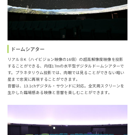
16:00～16:35
ほしぞライブ～解説員による星空案内～
ドームシアター
リアル８K（ハイビジョン映像の16倍）の超高解像度映像を投影
することができる、内径17mの水平型デジタルドームシアターで
す。プラネタリウム投影では、肉眼では見ることができない暗い
星まで忠実に再現することができます。
音響は、13.1chデジタル・サウンドに対応。全天周スクリーンを
生かした臨場感ある映像と音響を楽しむことができます。