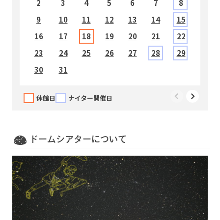
2
3
4
5
6
7
8
9
10
11
12
13
14
15
1
16
17
18
19
20
21
22
2
23
24
25
26
27
28
29
2
30
31
休館日
ナイター開催日
13:00～13:15
（無料投影）福井ダイジェスト ７～９月
ドームシアターについて
14:00～14:25
名探偵コナン 灼熱の銀河鉄道（ギャラクシーレ
イルロード）
15:00～15:40
シーモンスター