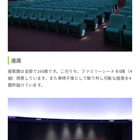
座席
座席数は全部で160席です。このうち、ファミリーシートを8席（4
組）用意しています。また車椅子席として取り外し可能な座席を4
箇所設けています。