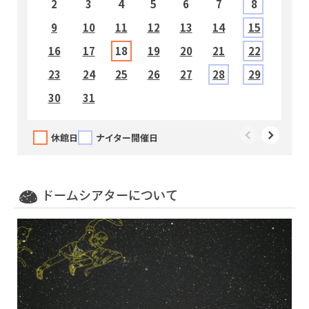
2
3
4
5
6
7
8
9
10
11
12
13
14
15
1
16
17
18
19
20
21
22
2
23
24
25
26
27
28
29
2
30
31
休館日
ナイター開催日
10:00～10:35
すみっコぐらし ひろい宇宙とオーロラのひか
り
ドームシアターについて
11:00～11:25
名探偵コナン 灼熱の銀河鉄道（ギャラクシーレ
イルロード）
12:00～12:15
（無料投影）福井ダイジェスト ７～９月