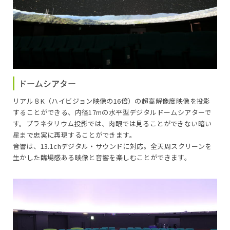
12:30～12:45
（無料投影）福井ダイジェスト ７～９月
13:00～13:15
（無料投影）福井ダイジェスト ７～９月
ドームシアター
14:00～14:25
リアル８K（ハイビジョン映像の16倍）の超高解像度映像を投影
名探偵コナン 灼熱の銀河鉄道（ギャラクシーレ
することができる、内径17mの水平型デジタルドームシアターで
イルロード）
す。プラネタリウム投影では、肉眼では見ることができない暗い
星まで忠実に再現することができます。
15:00～15:40
音響は、13.1chデジタル・サウンドに対応。全天周スクリーンを
シーモンスター
生かした臨場感ある映像と音響を楽しむことができます。
16:00～16:35
ほしぞライブ～解説員による星空案内～