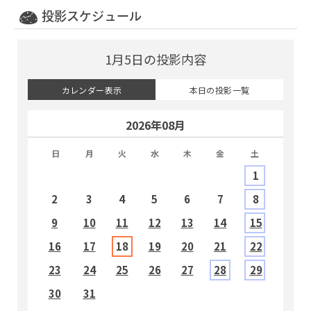
投影スケジュール
1月5日の投影内容
カレンダー表示
本日の投影一覧
2026年08月
日
月
火
水
木
金
土
1
2
3
4
5
6
7
8
9
10
11
12
13
14
15
1
16
17
18
19
20
21
22
2
23
24
25
26
27
28
29
2
30
31