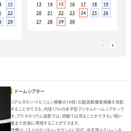
4
15
13
14
15
16
17
18
19
1
22
20
21
22
23
24
25
26
8
29
27
28
29
30
ドームシアター
リアル８K（ハイビジョン映像の16倍）の超高解像度映像を投影
することができる、内径17mの水平型デジタルドームシアターで
す。プラネタリウム投影では、肉眼では見ることができない暗い
星まで忠実に再現することができます。
音響は、13.1chデジタル・サウンドに対応。全天周スクリーンを