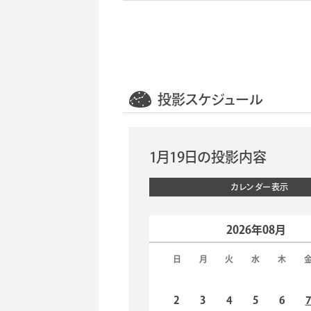
投影スケジュール
1月19日の投影内容
カレンダー表示
2026年08月
日
月
火
水
木
2
3
4
5
6