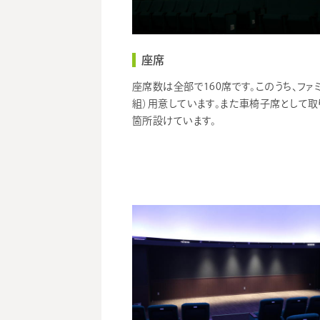
座席
座席数は全部で160席です。このうち、ファ
組）用意しています。また車椅子席として取
箇所設けています。