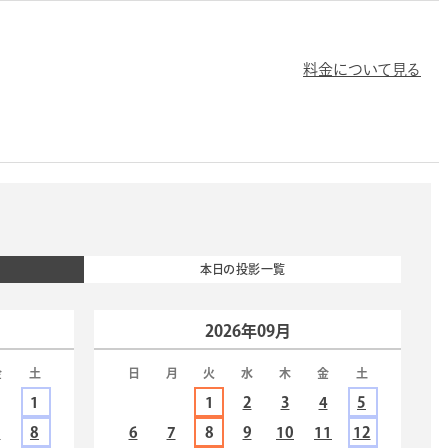
料金について見る
本日の投影一覧
2026年09月
金
土
日
月
火
水
木
金
土
1
1
2
3
4
5
7
8
6
7
8
9
10
11
12