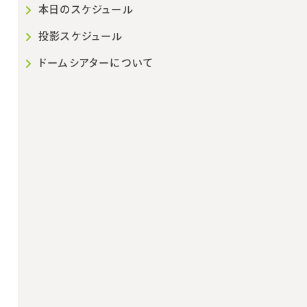
本日のスケジュール
投影スケジュール
ドームシアターについて
2026年10月
202
日
月
火
水
木
金
土
日
月
火
1
2
3
1
2
3
4
5
6
7
8
9
10
8
9
10