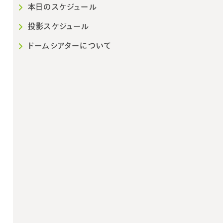
本日のスケジュール
投影スケジュール
16:30
19
～17:05
「ほしぞライブ～
プレ
ドームシアターについて
解説員による星
「
空案内～」
グ
ネ