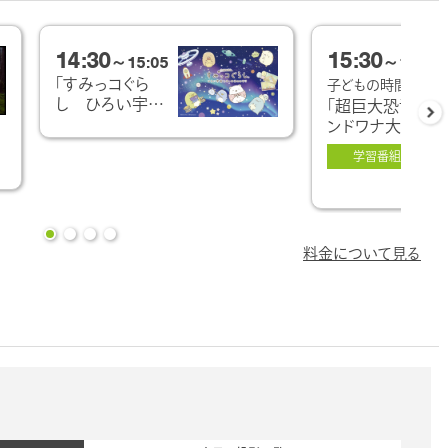
14:30
15:30
～15:05
～16:05
「すみっコぐら
子どもの時間
し ひろい宇宙と
「超巨大恐竜 ゴ
オーロラのひか
ンドワナ大陸の
り」
謎」
学習番組
料金について見る