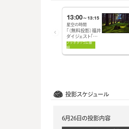
13:00
～13:15
星空の時間
「（無料投影）福井
ダイジェスト「初
夏 そぞろ歩き」」
プラネタリウム番
組
投影スケジュール
6月26日の投影内容