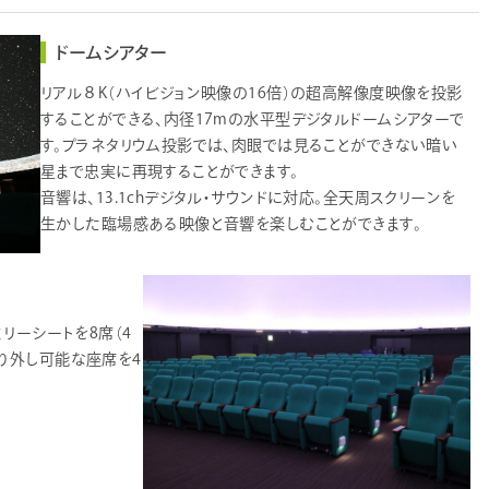
大恐竜 ゴンドワナ大陸の謎
ドームシアター
員による星空案内～
リアル８K（ハイビジョン映像の16倍）の超高解像度映像を投影
することができる、内径17mの水平型デジタルドームシアターで
クション グッドナイト・プラネタリウム
す。プラネタリウム投影では、肉眼では見ることができない暗い
星まで忠実に再現することができます。
音響は、13.1chデジタル・サウンドに対応。全天周スクリーンを
生かした臨場感ある映像と音響を楽しむことができます。
ミリーシートを8席（4
り外し可能な座席を4