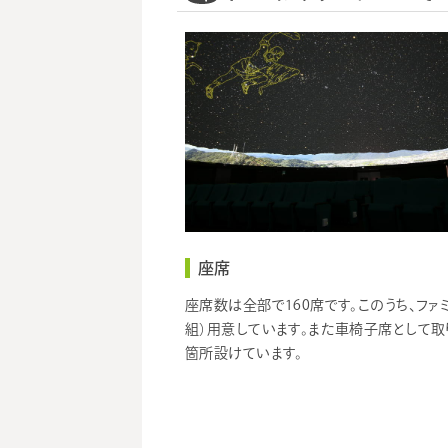
15:30～16:05
超巨
学習番組
16:30～17:05
ほしぞライブ～解説
19:00～19:45
サカナ
特別イベント
座席
座席数は全部で160席です。このうち、ファ
組）用意しています。また車椅子席として取
箇所設けています。