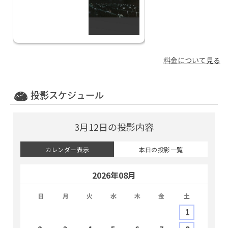
料金について見る
投影スケジュール
3月12日の投影内容
カレンダー表示
本日の投影一覧
2026年08月
日
月
火
水
木
金
土
1