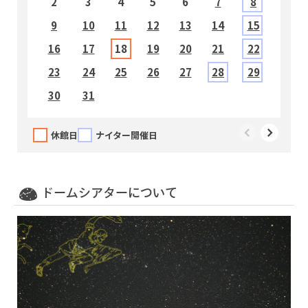
2
3
4
5
6
7
8
9
10
11
12
13
14
15
1
16
17
18
19
20
21
22
2
23
24
25
26
27
28
29
2
30
31
休館日
ナイター開催日
10:00～13:45
団体投映
ドームシアターについて