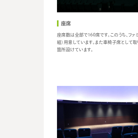
座席
座席数は全部で160席です。このうち、ファ
組）用意しています。また車椅子席として取
箇所設けています。