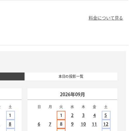
料金について見る
本日の投影一覧
2026年09月
金
土
日
月
火
水
木
金
土
1
1
2
3
4
5
7
8
6
7
8
9
10
11
12