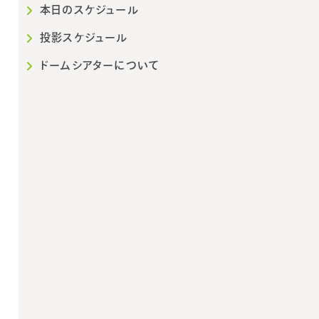
本日のスケジュール
投影スケジュール
ドームシアターについて
2026年10月
202
日
月
火
水
木
金
土
日
月
火
1
2
3
1
2
3
4
5
6
7
8
9
10
8
9
10