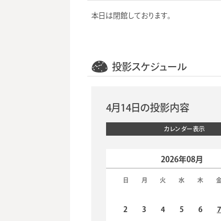
本日は閉館しております。
投影スケジュール
4月14日の投影内容
カレンダー表示
2026年08月
日
月
火
水
木
2
3
4
5
6