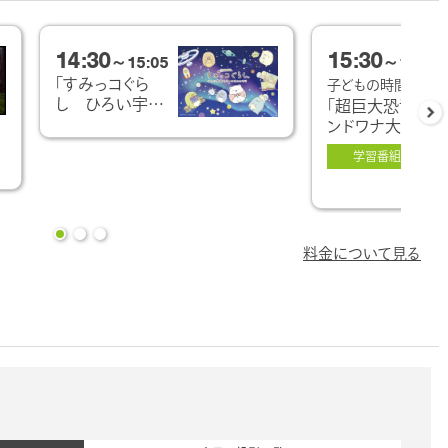
14:30
15:30
～15:05
～16:05
「すみっコぐら
子どもの時間
し ひろい宇宙と
「超巨大恐竜 ゴ
オーロラのひか
ンドワナ大陸の
り」
謎」
学習番組
料金について見る