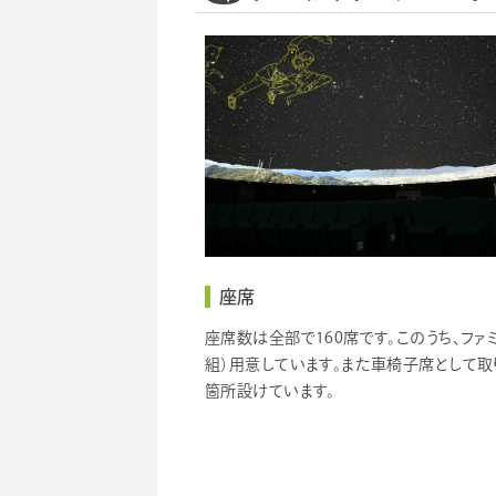
15:30～16:05
超巨
学習番組
16:30～17:05
ほしぞライブ～解説
座席
座席数は全部で160席です。このうち、ファ
組）用意しています。また車椅子席として取
箇所設けています。