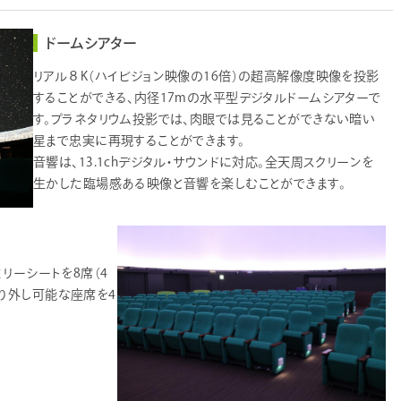
大恐竜 ゴンドワナ大陸の謎
ドームシアター
員による星空案内～
リアル８K（ハイビジョン映像の16倍）の超高解像度映像を投影
することができる、内径17mの水平型デジタルドームシアターで
す。プラネタリウム投影では、肉眼では見ることができない暗い
星まで忠実に再現することができます。
音響は、13.1chデジタル・サウンドに対応。全天周スクリーンを
生かした臨場感ある映像と音響を楽しむことができます。
ミリーシートを8席（4
り外し可能な座席を4