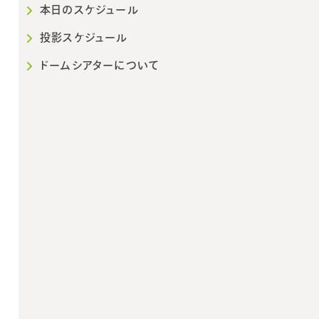
本日のスケジュール
投影スケジュール
16:30
～17:05
「ほしぞライブ～
ドームシアターについて
解説員による星
空案内～」