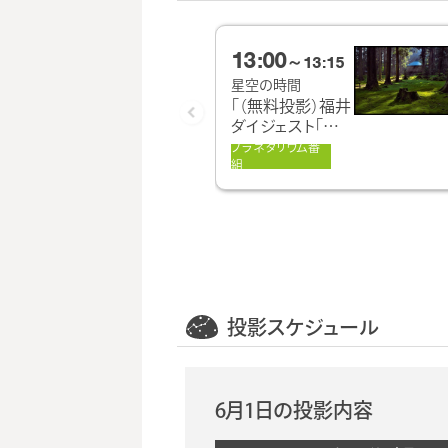
13:00
～13:15
星空の時間
「（無料投影）福井
ダイジェスト「初
夏 そぞろ歩き」」
プラネタリウム番
組
投影スケジュール
6月1日の投影内容